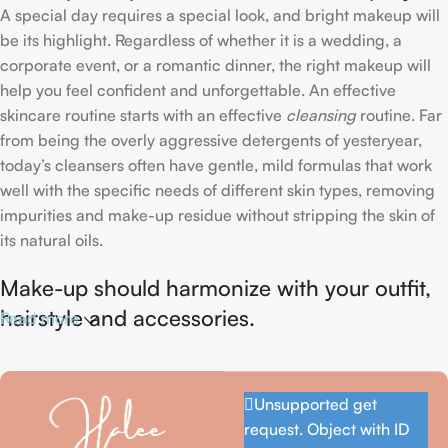
A special day requires a special look, and bright makeup will
be its highlight. Regardless of whether it is a wedding, a
corporate event, or a romantic dinner, the right makeup will
help you feel confident and unforgettable. An effective
skincare routine starts with an effective
cleansing
routine. Far
from being the overly aggressive detergents of yesteryear,
today’s cleansers often have gentle, mild formulas that work
well with the specific needs of different skin types, removing
impurities and make-up residue without stripping the skin of
its natural oils.
Make-up should harmonize with your outfit,
hairstyle and accessories.
Read more
If you’ve been following Care to Beauty for a while, you that
our specialty is French pharmacy skincare. These were the
Unsupported get
first brands we worked with and we continue to identify with
request. Object with ID
their ethos–for us, there’s nothing better than gentle skincare