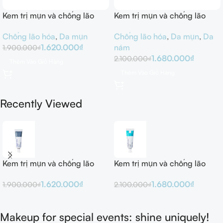
Kem trị mụn và chống lão
Kem trị mụn và chống lão
hóa Obagi Tretinoin 0.025%
hóa Obagi Tretinoin 0.05%
Chống lão hóa
,
Da mụn
Chống lão hóa
,
Da mụn
,
Da
Cream 20g
Cream 20g
1.620.000
₫
nám
1.900.000
₫
1.680.000
₫
2.100.000
₫
Thêm Vào Giỏ Hàng
Thêm Vào Giỏ Hàng
Recently Viewed
Kem trị mụn và chống lão
Kem trị mụn và chống lão
hóa Obagi Tretinoin 0.025%
hóa Obagi Tretinoin 0.05%
1.620.000
₫
1.680.000
₫
1.900.000
₫
2.100.000
₫
Cream 20g
Cream 20g
Makeup for special events: shine uniquely!