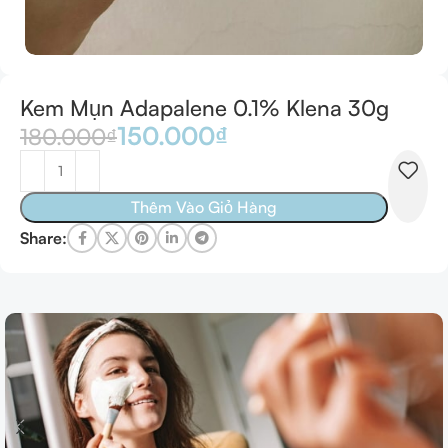
Kem Mụn Adapalene 0.1% Klena 30g
150.000
₫
180.000
₫
Thêm Vào Giỏ Hàng
Share: