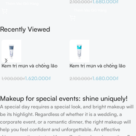
1.680.000
₫
2.100.000
₫
Thêm Vào Giỏ Hàng
Thêm Vào Giỏ Hàng
Recently Viewed
Kem trị mụn và chống lão
Kem trị mụn và chống lão
hóa Obagi Tretinoin 0.025%
hóa Obagi Tretinoin 0.05%
1.620.000
₫
1.680.000
₫
1.900.000
₫
2.100.000
₫
Cream 20g
Cream 20g
Makeup for special events: shine uniquely!
A special day requires a special look, and bright makeup will
be its highlight. Regardless of whether it is a wedding, a
corporate event, or a romantic dinner, the right makeup will
help you feel confident and unforgettable. An effective