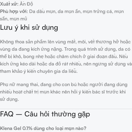
Xuất xứ:
Ấn Độ
Phù hợp với:
Da dầu mụn, da mụn ẩn, mụn trứng cá, mụn
sẩn, mụn mủ
Lưu ý khi sử dụng
Không thoa sản phẩm lên vùng mắt, môi, vết thương hở hoặc
vùng da đang kích ứng nặng. Trong quá trình sử dụng, da có
thể bị khô, bong nhẹ hoặc châm chích ở giai đoạn đầu. Nếu
kích ứng kéo dài hoặc da đỏ rát nhiều, nên ngưng sử dụng và
tham khảo ý kiến chuyên gia da liễu.
Phụ nữ mang thai, đang cho con bú hoặc người đang dùng
nhiều hoạt chất trị mụn khác nên hỏi ý kiến bác sĩ trước khi
sử dụng.
FAQ – Câu hỏi thường gặp
Klena Gel 0.1% dùng cho loại mụn nào?