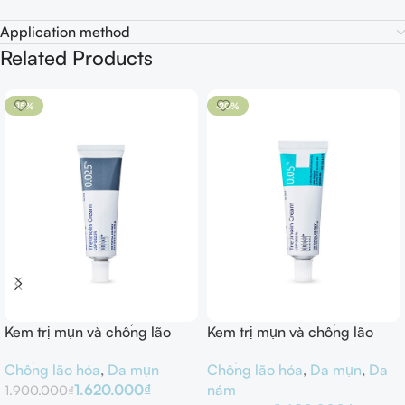
Application method
Related Products
-15%
-20%
Kem trị mụn và chống lão
Kem trị mụn và chống lão
hóa Obagi Tretinoin 0.025%
hóa Obagi Tretinoin 0.05%
Chống lão hóa
,
Da mụn
Chống lão hóa
,
Da mụn
,
Da
Cream 20g
Cream 20g
1.620.000
₫
nám
1.900.000
₫