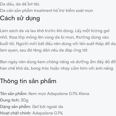
Da dầu, da dễ bít tắc
Da cần sản phẩm treatment hỗ trợ kiểm soát mụn
Cách sử dụng
Làm sạch da và lau khô trước khi dùng. Lấy một lượng gel
nhỏ, thoa lớp mỏng lên vùng da bị mụn, thường dùng vào
buổi tối. Người mới bắt đầu nên dùng với tần suất thấp để da
làm quen, sau đó tăng dần nếu da đáp ứng tốt.
Ban ngày nên dùng kem chống nắng và dưỡng ẩm đầy đủ để
hạn chế khô da, bong tróc hoặc nhạy cảm hơn với ánh nắng.
Thông tin sản phẩm
Tên sản phẩm:
Kem mụn Adapalene 0.1% Klena
Dung tích:
30g
Dạng sản phẩm:
Gel bôi ngoài da
Hoạt chất chính:
Adapalene 0.1%