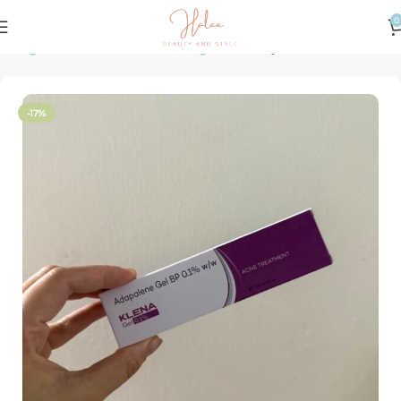
0
Trang chủ
Theo nhu cầu dưỡng da
Da mụn
-17%