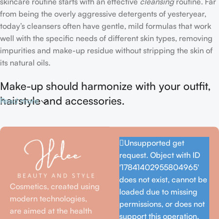
skincare routine starts with an effective
cleansing
routine. Far
from being the overly aggressive detergents of yesteryear,
today’s cleansers often have gentle, mild formulas that work
well with the specific needs of different skin types, removing
impurities and make-up residue without stripping the skin of
its natural oils.
Make-up should harmonize with your outfit,
hairstyle and accessories.
Read more
If you’ve been following Care to Beauty for a while, you that
our specialty is French pharmacy skincare. These were the
Unsupported get
first brands we worked with and we continue to identify with
request. Object with ID
their ethos–for us, there’s nothing better than gentle skincare
'17841402955804965'
products that focus on resolving skin concerns without
does not exist, cannot be
disrupting the skin barrier.
Cosmetics, created using
loaded due to missing
modern technologies,
permissions, or does not
If you’re looking to replenish your skincare stash with French
are aimed at the health
support this operation.