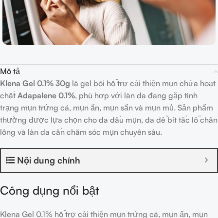
Mô tả
Klena Gel 0.1% 30g
là gel bôi hỗ trợ cải thiện mụn chứa hoạt
chất
Adapalene 0.1%
, phù hợp với làn da đang gặp tình
trạng mụn trứng cá, mụn ẩn, mụn sẩn và mụn mủ. Sản phẩm
thường được lựa chọn cho da dầu mụn, da dễ bít tắc lỗ chân
lông và làn da cần chăm sóc mụn chuyên sâu.
Nội dung chính
Công dụng nổi bật
Klena Gel 0.1% hỗ trợ cải thiện mụn trứng cá, mụn ẩn, mụn