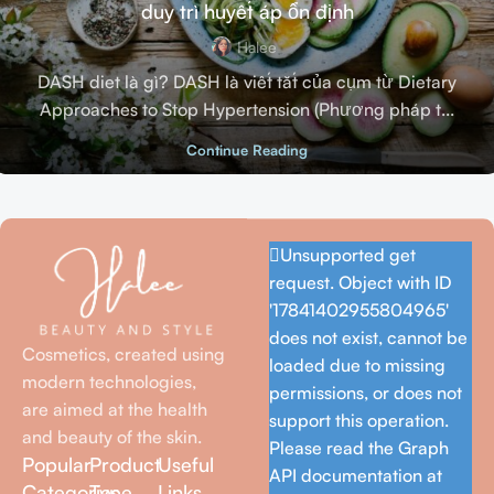
duy trì huyết áp ổn định
Halee
DASH diet là gì? DASH là viết tắt của cụm từ Dietary
Approaches to Stop Hypertension (Phương pháp t...
Continue Reading
Unsupported get
request. Object with ID
'17841402955804965'
does not exist, cannot be
Cosmetics, created using
loaded due to missing
modern technologies,
permissions, or does not
are aimed at the health
support this operation.
and beauty of the skin.
Please read the Graph
Popular
Product
Useful
API documentation at
Categories
Type
Links