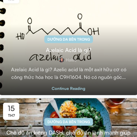
DƯỠNG DA BÊN TRONG
Azelaic Acid là gì?
Halee
Azelaic Acid là gì? Azelic acid là một axit hữu cơ có
công thức hóa học là C9H1604. Nó có nguồn gốc...
Continue Reading
15
TH7
DƯỠNG DA BÊN TRONG
Chế độ ăn kiêng DASH: chế độ ăn lành mạnh giúp