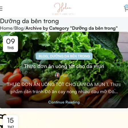
0
Dưỡng da bên trong
Home
Blog
Archive by Category "Dưỡng da bên trong"
09
TH5
,
BLOG
DƯỠNG DA BÊN TRONG
Thực đơn ăn uống tốt cho da mụn
Halee
THỰC ĐƠN ĂN UỐNG TỐT CHO LÀN DA MỤN 1. Thực
phẩm cần tránh Đồ ăn cay nóng nhiều dầu mỡ Đồ...
Continue Reading
15
TH7